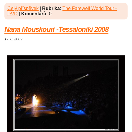
Celý příspěvek
|
Rubrika:
The Farewell World Tour -
DVD
|
Komentářů:
0
Nana Mouskouri -Tessaloniki 2008
17. 8. 2009