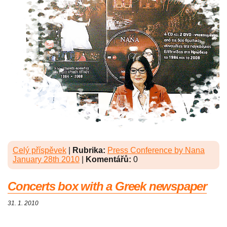
Celý příspěvek
|
Rubrika:
Press Conference by Nana
January 28th 2010
|
Komentářů:
0
Concerts box with a Greek newspaper
31. 1. 2010