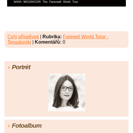
Celý příspěvek
|
Rubrika:
Farewel World Torur -
Tessaloniki
|
Komentářů:
0
Portrét
Fotoalbum