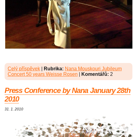
Celý příspěvek
|
Rubrika:
Nana Mouskouri Jubileum
Concert 50 years Weisse Rosen
|
Komentářů:
2
Press Conference by Nana January 28th
2010
31. 1. 2010