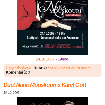
24.10.2009
- 19hod.
Celý příspěvek
|
Rubrika:
Mini koncert ve Stuttgartu
|
Komentářů:
0
Duet Nana Mouskouri a Karel Gott
18. 10. 2009