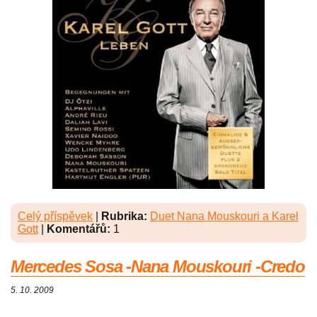
Celý příspěvek
|
Rubrika:
Duet Nana Mouskouri a Karel
Gott
|
Komentářů:
1
Mercedes Sosa -Nana Mouskouri -Credo
5. 10. 2009